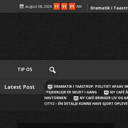
Skip
august 08, 2026
11
11
11
AM
to
Dramatik i Taastr
content
skud mod fører af 
mand anholdt
Ny strøm til Taast
Clever-ladepunkt
Nordens største sp
gang
Ny café åbner i N
TIP OS
Valdeta vil skabe
Ny Daginstitution
Latest Post
DRAMATIK I TAASTRUP: POLITIET AFGAV 
SPEJDERLEJR ER SKUDT I GANG
NY CAFÉ Å
plads til 144 børn
HAVTORNEN
NY CAFÉ BRINGER LIV OG 
Havtornen
CITY2 – ÉN DETALJE KUNNE HAVE GJORT OPLE
Ny café bringer li
Nærheden
Ny millioninveste