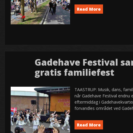
Read More
Byfest
Event
News
semed
,
,
Gadehave Festival sam
31
gratis familiefest
2026
maj
TAASTRUP: Musik, dans, famili
når Gadehave Festival endnu e
eftermiddag i Gadehavekvartere
forvandles området ved Gadeha
Read More