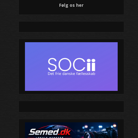
Følg os her
Moderne klubhus 
unge
Jazz skabte somm
én detalje kunne 
oplevelsen endnu
Sankt Hans ved g
Sankt Hans-fest 
FDF inviterer hele 
midsommerhygg