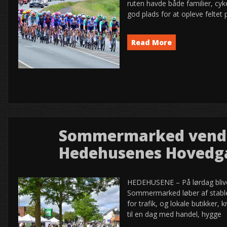
ruten havde både familier, cyk
god plads for at opleve felte
Read More
Event
News
semed
,
Sommermarked vender
9
Hedehusenes Hovedg
2026
jun
HEDEHUSENE – På lørdag bliver
Sommermarked løber af stablen
for trafik, og lokale butikke
til en dag med handel, hygge