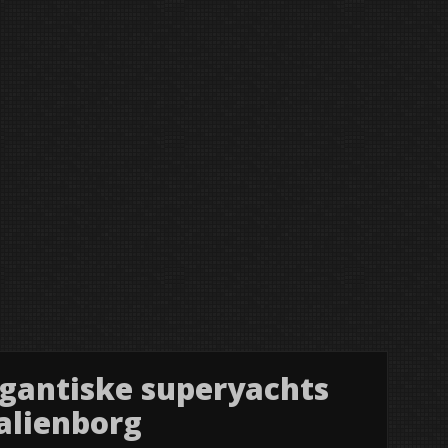
igantiske superyachts
malienborg