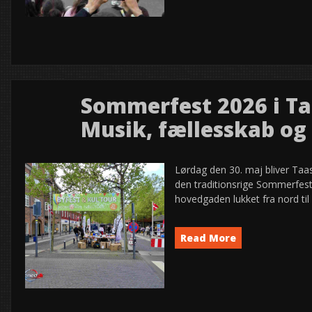
Event
News
semed
,
Sommerfest 2026 i Ta
31
Musik, fællesskab og 
2026
maj
Lørdag den 30. maj bliver Taas
den traditionsrige Sommerfest 2
hovedgaden lukket fra nord til 
Read More