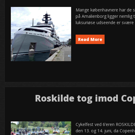
Mange københavnere har de se
på Amalienborg ligger nemlig
luksuriøse udseende er svære 
Read More
News
semed
Roskilde tog imod Co
15
2026
jun
Cykelfest ved 6’eren ROSKILDE
den 13. og 14. juni, da Cope