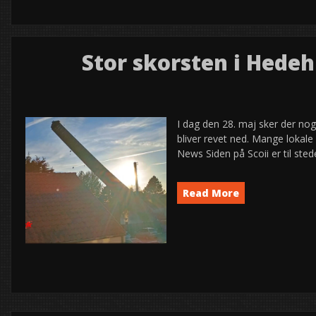
Byfest
semed
Stor skorsten i Hedeh
28
2026
maj
I dag den 28. maj sker der no
bliver revet ned. Mange lokale 
News Siden på Scoii er til s
Read More
News
semed