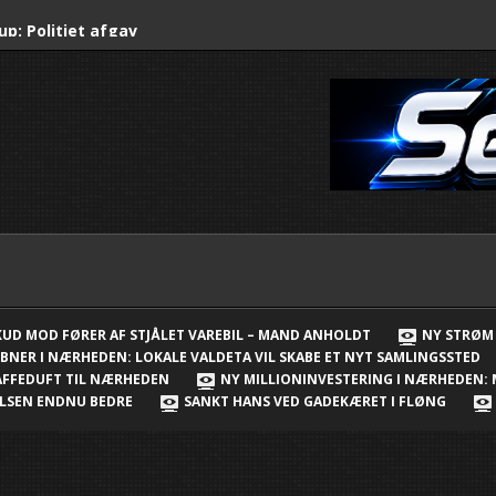
up: Politiet afgav
stjålet varebil –
rup: City2 får 56 nye
er
ejderlejr er skudt i
ærheden: Lokale
 et nyt samlingssted
 åbnet i Nærheden –
SKUD MOD FØRER AF STJÅLET VAREBIL – MAND ANHOLDT
NY STRØM 
BNER I NÆRHEDEN: LOKALE VALDETA VIL SKABE ET NYT SAMLINGSSTED
 i Børnehuset
KAFFEDUFT TIL NÆRHEDEN
NY MILLIONINVESTERING I NÆRHEDEN:
VELSEN ENDNU BEDRE
SANKT HANS VED GADEKÆRET I FLØNG
v og kaffeduft til
ring i Nærheden: