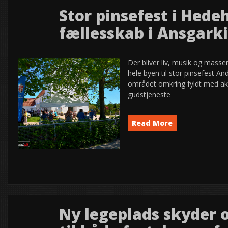
Stor pinsefest i Hede
27
fællesskab i Ansgark
2026
maj
Der bliver liv, musik og masse
hele byen til stor pinsefest An
området omkring fyldt med ak
gudstjeneste
Read More
Event
semed
Ny legeplads skyder 
24
2026
maj