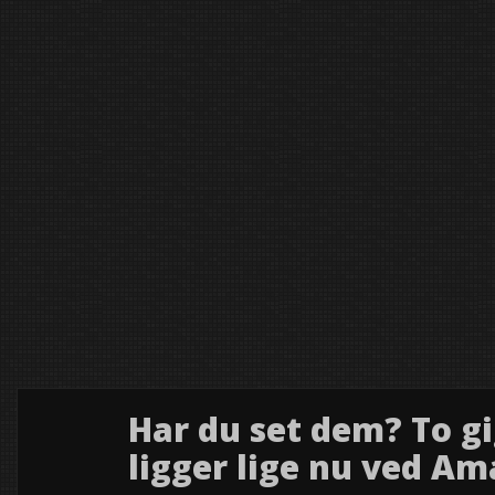
skal samle børn og
erstemning i City2 –
have gjort
 bedre
adekæret i Fløng
samler Hedehusene:
byen til
e
Har du set dem? To g
18
ligger lige nu ved A
2026
jun