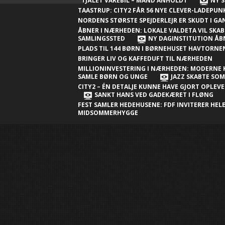
Nærheden
STJÅLET VAREBIL – MAND ANHOLDT
NY S
TAASTRUP: CITY2 FÅR 56 NYE CLEVER-LADEPU
Ny millioninvestering i Nærheden:
NORDENS STØRSTE SPEJDERLEJR ER SKUDT I G
Moderne klubhus skal samle børn og
ÅBNER I NÆRHEDEN: LOKALE VALDETA VIL SKAB
SAMLINGSSTED
NY DAGINSTITUTION ÅB
unge
PLADS TIL 144 BØRN I BØRNEHUSET HAVTORN
BRINGER LIV OG KAFFEDUFT TIL NÆRHEDEN
Jazz skabte sommerstemning i City2 –
MILLIONINVESTERING I NÆRHEDEN: MODERNE 
én detalje kunne have gjort
SAMLE BØRN OG UNGE
JAZZ SKABTE SO
CITY2 – ÉN DETALJE KUNNE HAVE GJORT OPLEV
oplevelsen endnu bedre
SANKT HANS VED GADEKÆRET I FLØNG
FEST SAMLER HEDEHUSENE: FDF INVITERER HELE
Sankt Hans ved gadekæret i Fløng
MIDSOMMERHYGGE
Sankt Hans-fest samler Hedehusene:
FDF inviterer hele byen til
midsommerhygge