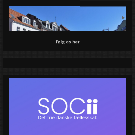
Previous
Next
Følg os her
Motorfest i Holbæk: Bymidten bliver
et mekka for bilentusiaster!
Gør dig klar til en dag, hvor asfalt og hestekræfter går op i
en højere enhed! Holbæk Bymidte bliver forvandlet til et