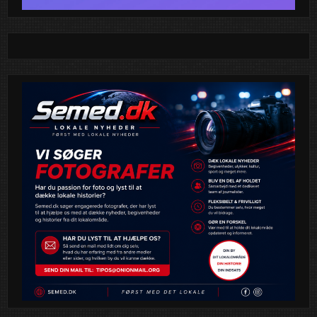
sandt paradis for alle, der elsker køretøjer – uanset om du
er til klassiske biler, specialbyggede maskiner eller bare
nyder synet af blankpolerede motorer.
Midt i byens hyggelige rammer inviteres du til en oplevelse
ud over det sædvanlige, hvor motorlyd, design og passion
smelter sammen. Her kan du komme helt tæt på unikke
køretøjer, møde dedikerede entusiaster og opleve en
stemning, der emmer af fællesskab og fascination.
Men det stopper ikke ved bilerne. Arrangementet byder
også på masser af aktiviteter for hele familien – så både
store og små kan få en uforglemmelig dag i bymidten.
Uanset om du er hardcore bilnørd eller bare nysgerrig, er
der noget at glæde sig til.
Tag vennerne, familien eller kollegerne med og oplev,
hvordan Holbæk Bymidte forvandles til et levende
udstillingsvindue af fart, stil og innovation.
Vi ses til en dag fyldt med motorer, oplevelser og
masser af wow-effekt!