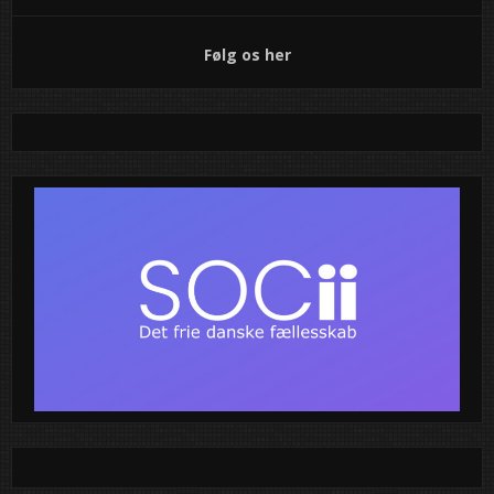
til
indlæg
Følg os her
Motorfest i Holbæk: Bymidten bliver
et mekka for bilentusiaster!
Gør dig klar til en dag, hvor asfalt og hestekræfter går op i
en højere enhed! Holbæk Bymidte bliver forvandlet til et
sandt paradis for alle, der elsker køretøjer – uanset om du
er til klassiske biler, specialbyggede maskiner eller bare
nyder