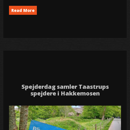
Read More
Event
semed
10
2026
maj
Spejderdag samler Taastrups
spejdere i Hakkemosen