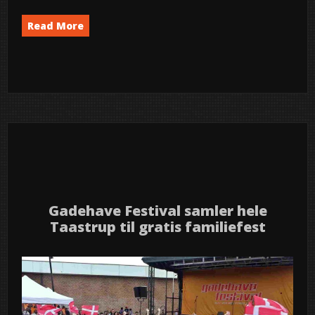
Read More
Byfest
Event
News
semed
,
,
31
2026
maj
Gadehave Festival samler hele
Taastrup til gratis familiefest