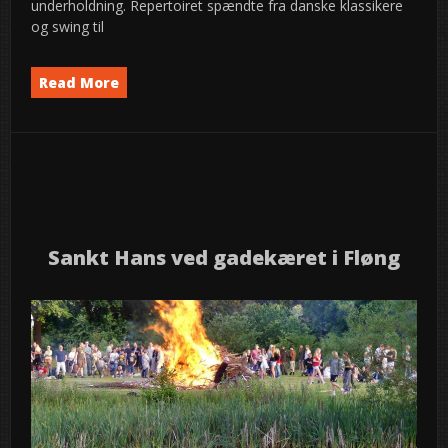
underholdning. Repertoiret spændte fra danske klassikere
og swing til
Read More
Event
Musik
News
semed
,
,
24
2026
jun
Sankt Hans ved gadekæret i Fløng