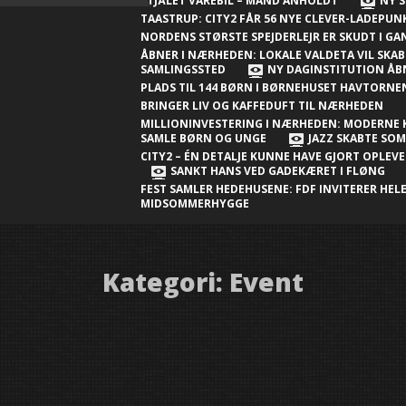
Nærheden
STJÅLET VAREBIL – MAND ANHOLDT
NY S
TAASTRUP: CITY2 FÅR 56 NYE CLEVER-LADEPU
Ny millioninvestering i Nærheden:
NORDENS STØRSTE SPEJDERLEJR ER SKUDT I G
Moderne klubhus skal samle børn og
ÅBNER I NÆRHEDEN: LOKALE VALDETA VIL SKAB
SAMLINGSSTED
NY DAGINSTITUTION ÅB
unge
PLADS TIL 144 BØRN I BØRNEHUSET HAVTORN
BRINGER LIV OG KAFFEDUFT TIL NÆRHEDEN
Jazz skabte sommerstemning i City2 –
MILLIONINVESTERING I NÆRHEDEN: MODERNE 
én detalje kunne have gjort
SAMLE BØRN OG UNGE
JAZZ SKABTE SO
CITY2 – ÉN DETALJE KUNNE HAVE GJORT OPLEV
oplevelsen endnu bedre
SANKT HANS VED GADEKÆRET I FLØNG
FEST SAMLER HEDEHUSENE: FDF INVITERER HELE
Sankt Hans ved gadekæret i Fløng
MIDSOMMERHYGGE
Sankt Hans-fest samler Hedehusene:
FDF inviterer hele byen til
midsommerhygge
Kategori:
Event