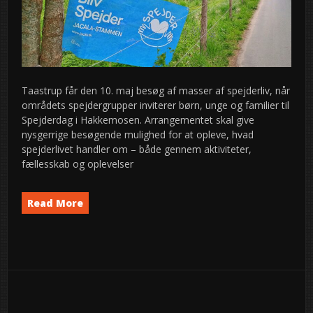
Taastrup får den 10. maj besøg af masser af spejderliv, når
områdets spejdergrupper inviterer børn, unge og familier til
Spejderdag i Hakkemosen. Arrangementet skal give
nysgerrige besøgende mulighed for at opleve, hvad
spejderlivet handler om – både gennem aktiviteter,
fællesskab og oplevelser
Read More
Event
News
semed
,
Navigation
Ældre indlæg
3
2026
maj