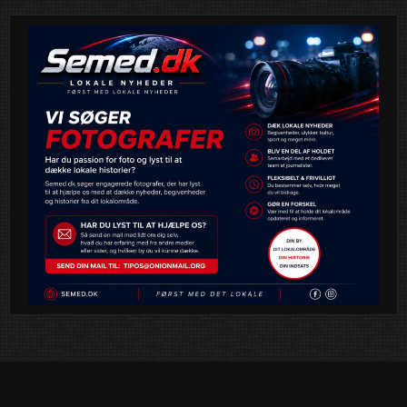
Read More
Event
News
semed
,