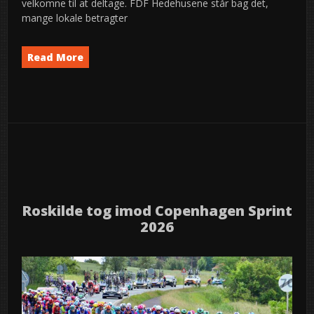
velkomne til at deltage. FDF Hedehusene står bag det,
mange lokale betragter
Read More
Event
News
semed
,
15
2026
jun
Roskilde tog imod Copenhagen Sprint
2026