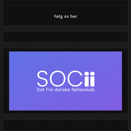
TIP OS
Følg os her
Har du en historie, der bør frem i lyset?
Vi leder altid efter virkelighedens stærke fortællinger – de
glemte stemmer, de skjulte sandheder og de historier, der
betyder noget.
Har du et tip?
Uanset om det er en god historie, et lokalt scoop eller
noget, du mener fortjener offentlighedens opmærksomhed
– så vil vi høre fra dig!
Har du billeder, video- eller lydoptagelser? Send dem sikkert
og fortroligt til os. Vi garanterer fuld diskretion.
Kontakt os via: Mail: Tipos@onionmail.org
Vi tager hvert tip seriøst – og vi følger op.