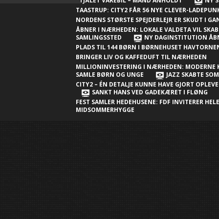
Nærheden
STJÅLET VAREBIL – MAND ANHOLDT
NY S
TAASTRUP: CITY2 FÅR 56 NYE CLEVER-LADEPU
Ny millioninvestering i Nærheden:
NORDENS STØRSTE SPEJDERLEJR ER SKUDT I G
Moderne klubhus skal samle børn og
ÅBNER I NÆRHEDEN: LOKALE VALDETA VIL SKAB
SAMLINGSSTED
NY DAGINSTITUTION ÅB
unge
PLADS TIL 144 BØRN I BØRNEHUSET HAVTORN
BRINGER LIV OG KAFFEDUFT TIL NÆRHEDEN
Jazz skabte sommerstemning i City2 –
MILLIONINVESTERING I NÆRHEDEN: MODERNE 
én detalje kunne have gjort
SAMLE BØRN OG UNGE
JAZZ SKABTE SO
CITY2 – ÉN DETALJE KUNNE HAVE GJORT OPLEV
oplevelsen endnu bedre
SANKT HANS VED GADEKÆRET I FLØNG
FEST SAMLER HEDEHUSENE: FDF INVITERER HELE
Sankt Hans ved gadekæret i Fløng
MIDSOMMERHYGGE
Sankt Hans-fest samler Hedehusene:
FDF inviterer hele byen til
midsommerhygge