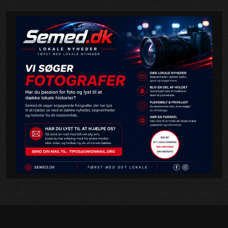
Bliv en del af det, der gør en forskel. Tip Semed.dk i
dag
Diigo
LinkedIn
Pinterest
Tumblr
VKontakte
Email
Print
Telegram
Bluesky
Mastodon
Shares