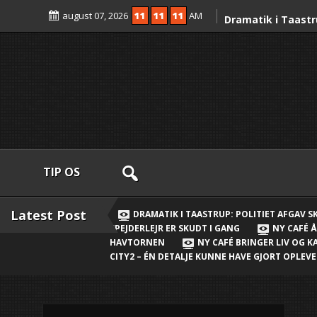
Skip
august 07, 2026
11
11
11
AM
to
Dramatik i Taastr
content
skud mod fører af 
mand anholdt
Ny strøm til Taast
Clever-ladepunkt
Nordens største sp
gang
Ny café åbner i N
TIP OS
Valdeta vil skabe
Ny Daginstitution
Latest Post
DRAMATIK I TAASTRUP: POLITIET AFGAV 
SPEJDERLEJR ER SKUDT I GANG
NY CAFÉ Å
plads til 144 børn
HAVTORNEN
NY CAFÉ BRINGER LIV OG 
Havtornen
CITY2 – ÉN DETALJE KUNNE HAVE GJORT OPLE
Ny café bringer li
Nærheden
Ny millioninveste