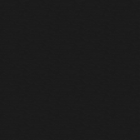
skal samle børn og
erstemning i City2 –
have gjort
 bedre
adekæret i Fløng
samler Hedehusene:
byen til
e