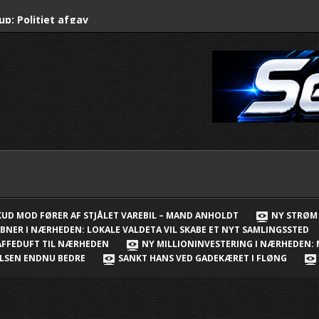
up: Politiet afgav
stjålet varebil –
rup: City2 får 56 nye
er
ejderlejr er skudt i
ærheden: Lokale
 et nyt samlingssted
 åbnet i Nærheden –
SKUD MOD FØRER AF STJÅLET VAREBIL – MAND ANHOLDT
NY STRØM 
BNER I NÆRHEDEN: LOKALE VALDETA VIL SKABE ET NYT SAMLINGSSTED
 i Børnehuset
KAFFEDUFT TIL NÆRHEDEN
NY MILLIONINVESTERING I NÆRHEDEN:
VELSEN ENDNU BEDRE
SANKT HANS VED GADEKÆRET I FLØNG
v og kaffeduft til
ring i Nærheden: