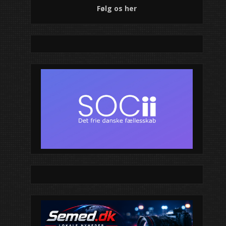
Følg os her
Moderne klubhus 
unge
Jazz skabte somm
én detalje kunne 
oplevelsen endnu
Sankt Hans ved g
Sankt Hans-fest 
FDF inviterer hele 
midsommerhygg