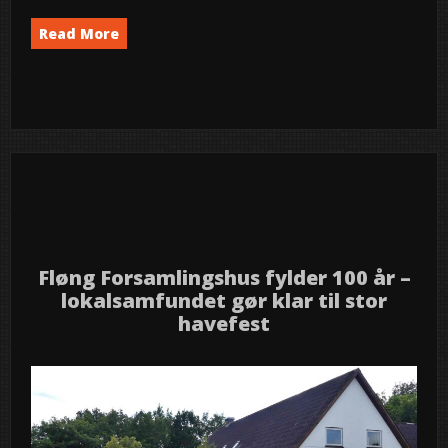
Read More
News
semed
9
2025
aug
Fløng Forsamlingshus fylder 100 år –
lokalsamfundet gør klar til stor
havefest