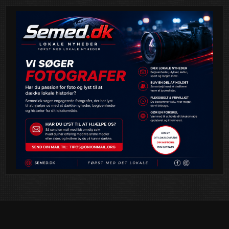
Read More
Event
News
semed
,