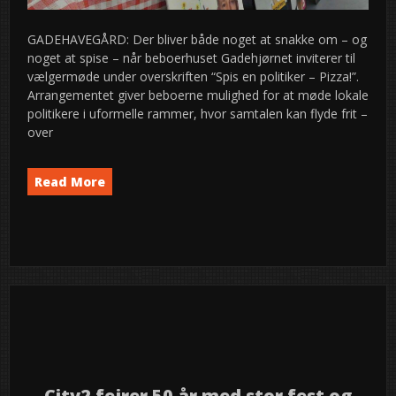
GADEHAVEGÅRD: Der bliver både noget at snakke om – og
noget at spise – når beboerhuset Gadehjørnet inviterer til
vælgermøde under overskriften “Spis en politiker – Pizza!”.
Arrangementet giver beboerne mulighed for at møde lokale
politikere i uformelle rammer, hvor samtalen kan flyde frit –
over
Read More
Event
News
semed
,
2
2025
nov
City2 fejrer 50 år med stor fest og