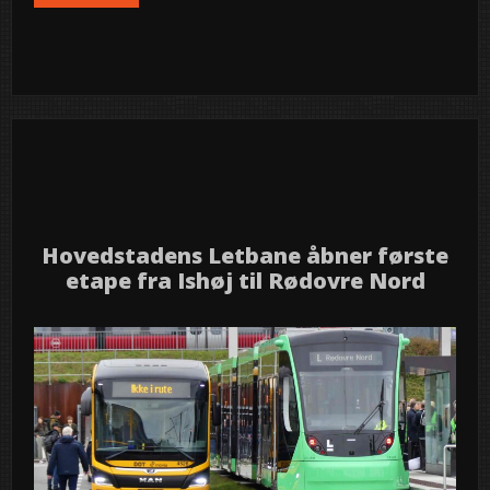
Event
News
semed
,
26
2025
okt
Hovedstadens Letbane åbner første
etape fra Ishøj til Rødovre Nord