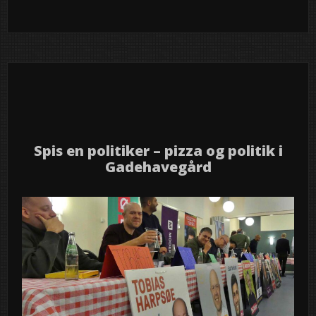
Event
News
semed
,
13
2025
nov
Spis en politiker – pizza og politik i
Gadehavegård