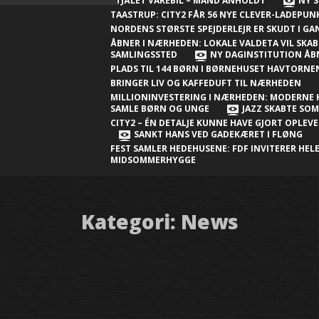
Nærheden
STJÅLET VAREBIL – MAND ANHOLDT
NY S
TAASTRUP: CITY2 FÅR 56 NYE CLEVER-LADEPU
Ny millioninvestering i Nærheden:
NORDENS STØRSTE SPEJDERLEJR ER SKUDT I G
Moderne klubhus skal samle børn og
ÅBNER I NÆRHEDEN: LOKALE VALDETA VIL SKAB
SAMLINGSSTED
NY DAGINSTITUTION ÅB
unge
PLADS TIL 144 BØRN I BØRNEHUSET HAVTORN
BRINGER LIV OG KAFFEDUFT TIL NÆRHEDEN
Jazz skabte sommerstemning i City2 –
MILLIONINVESTERING I NÆRHEDEN: MODERNE 
én detalje kunne have gjort
SAMLE BØRN OG UNGE
JAZZ SKABTE SO
CITY2 – ÉN DETALJE KUNNE HAVE GJORT OPLEV
oplevelsen endnu bedre
SANKT HANS VED GADEKÆRET I FLØNG
FEST SAMLER HEDEHUSENE: FDF INVITERER HELE
Sankt Hans ved gadekæret i Fløng
MIDSOMMERHYGGE
Sankt Hans-fest samler Hedehusene:
FDF inviterer hele byen til
midsommerhygge
Kategori:
News