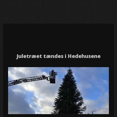
29
2025
nov
Juletræet tændes i Hedehusene