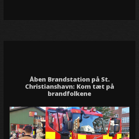
News
semed
18
2025
okt
Åben Brandstation på St.
Christianshavn: Kom tæt på
brandfolkene