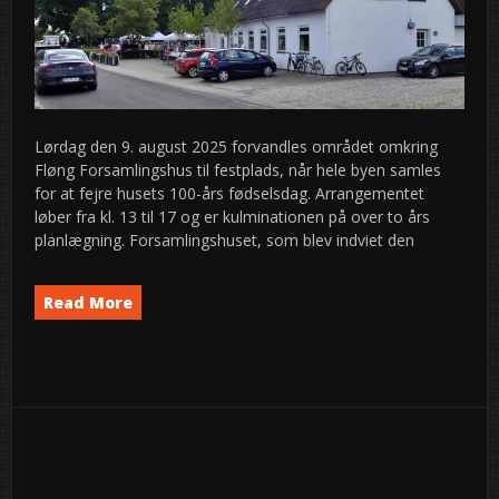
Lørdag den 9. august 2025 forvandles området omkring
Fløng Forsamlingshus til festplads, når hele byen samles
for at fejre husets 100-års fødselsdag. Arrangementet
løber fra kl. 13 til 17 og er kulminationen på over to års
planlægning. Forsamlingshuset, som blev indviet den
Read More
Event
News
semed
,
Navigation
Ældre indlæg
9
Nyere indlæg
2025
aug
til