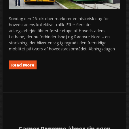
Søndag den 26. oktober markerer en historisk dag for
hovedstadens kollektive trafik. Efter flere års
anlægsarbejde åbner første etape af Hovedstadens
Letbane, der nu forbinder Ishøj og Rødovre Nord – en
strækning, der bliver en vigtig rygrad i den fremtidige
mobilitet på tværs af hovedstadsområdet. Åbningsdagen
Read More
News
semed
24
2025
okt
Casper Drømme åbner sin egen