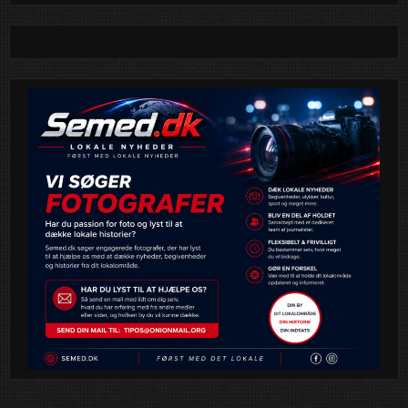
nemlig 40 år, og det fejres selvfølgelig med manér lørdag
den 14. juni 2025.
Gennem fire årtier har byfesten samlet både lokale og
tilflyttere til en dag fyldt med fællesskab, smil, boder, mad,
musik og glade traditioner. Og jubilæet bliver ingen
undtagelse.
“Vi er stolte af at kunne markere 40 års sammenhold og
festligheder i Sengeløse. Det bliver en dag fyldt med hygge,
kolde drikkevarer og masser af liv på pladsen,” fortæller
byfestforeningens bestyrelse – med det glimt i øjet, at de
desværre ikke tør garantere for vejret.
Frivillige søges
Arrangørerne opfordrer allerede nu alle med tid og lyst til at
melde sig som frivillige til en af de mange hyggelige boder,
der gør byfesten til noget helt særligt. Det er en oplagt
mulighed for at være en aktiv del af lokalsamfundet – og
måske lære naboen lidt bedre at kende.
Siden opdateres løbende med program og praktisk