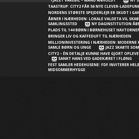
Nærheden
STJÅLET VAREBIL – MAND ANHOLDT
NY S
TAASTRUP: CITY2 FÅR 56 NYE CLEVER-LADEPU
Ny millioninvestering i Nærheden:
NORDENS STØRSTE SPEJDERLEJR ER SKUDT I G
Moderne klubhus skal samle børn og
ÅBNER I NÆRHEDEN: LOKALE VALDETA VIL SKAB
SAMLINGSSTED
NY DAGINSTITUTION ÅB
unge
PLADS TIL 144 BØRN I BØRNEHUSET HAVTORN
BRINGER LIV OG KAFFEDUFT TIL NÆRHEDEN
Jazz skabte sommerstemning i City2 –
MILLIONINVESTERING I NÆRHEDEN: MODERNE 
én detalje kunne have gjort
SAMLE BØRN OG UNGE
JAZZ SKABTE SO
CITY2 – ÉN DETALJE KUNNE HAVE GJORT OPLEV
oplevelsen endnu bedre
SANKT HANS VED GADEKÆRET I FLØNG
FEST SAMLER HEDEHUSENE: FDF INVITERER HELE
Sankt Hans ved gadekæret i Fløng
MIDSOMMERHYGGE
Sankt Hans-fest samler Hedehusene:
FDF inviterer hele byen til
midsommerhygge