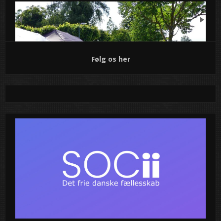
Previous
Next
Følg os her
Sengeløse Byfest fylder 40 år – klar
til en festlig fejring i juni
Sengeløse, juni 2025
– I år bliver Sengeløse Byfest noget
helt særligt. Den traditionsrige og elskede byfest fylder