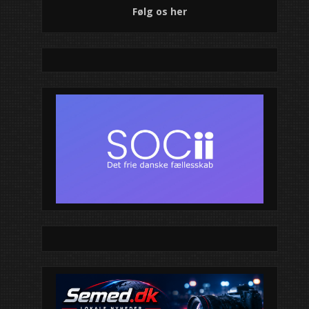
Følg os her
Moderne klubhus 
unge
Jazz skabte somm
én detalje kunne 
oplevelsen endnu
Sankt Hans ved g
Sankt Hans-fest 
FDF inviterer hele 
midsommerhygg