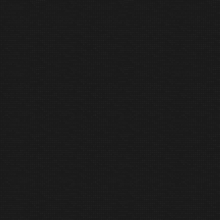
skal samle børn og
erstemning i City2 –
have gjort
 bedre
adekæret i Fløng
samler Hedehusene:
byen til
e