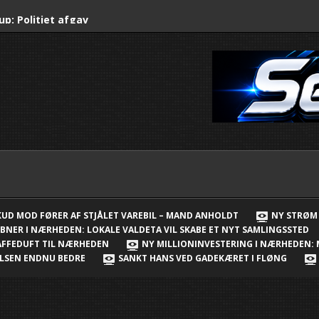
up: Politiet afgav
stjålet varebil –
rup: City2 får 56 nye
er
ejderlejr er skudt i
ærheden: Lokale
 et nyt samlingssted
 åbnet i Nærheden –
SKUD MOD FØRER AF STJÅLET VAREBIL – MAND ANHOLDT
NY STRØM 
BNER I NÆRHEDEN: LOKALE VALDETA VIL SKABE ET NYT SAMLINGSSTED
 i Børnehuset
KAFFEDUFT TIL NÆRHEDEN
NY MILLIONINVESTERING I NÆRHEDEN:
VELSEN ENDNU BEDRE
SANKT HANS VED GADEKÆRET I FLØNG
v og kaffeduft til
ring i Nærheden: