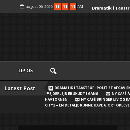
Skip
august 06, 2026
11
11
11
AM
to
Dramatik i Taastr
content
skud mod fører af 
mand anholdt
Ny strøm til Taast
Clever-ladepunkt
Nordens største sp
gang
Ny café åbner i N
TIP OS
Valdeta vil skabe
Ny Daginstitution
Latest Post
DRAMATIK I TAASTRUP: POLITIET AFGAV 
SPEJDERLEJR ER SKUDT I GANG
NY CAFÉ Å
plads til 144 børn
HAVTORNEN
NY CAFÉ BRINGER LIV OG 
Havtornen
CITY2 – ÉN DETALJE KUNNE HAVE GJORT OPLE
Ny café bringer li
Nærheden
Ny millioninveste