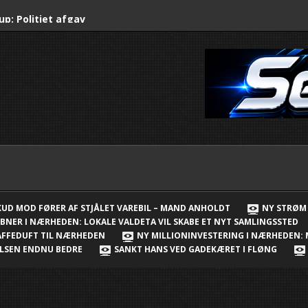
up: Politiet afgav
stjålet varebil –
rup: City2 får 56 nye
er
ejderlejr er skudt i
ærheden: Lokale
 et nyt samlingssted
 åbnet i Nærheden –
SKUD MOD FØRER AF STJÅLET VAREBIL – MAND ANHOLDT
NY STRØM 
BNER I NÆRHEDEN: LOKALE VALDETA VIL SKABE ET NYT SAMLINGSSTED
 i Børnehuset
KAFFEDUFT TIL NÆRHEDEN
NY MILLIONINVESTERING I NÆRHEDEN:
VELSEN ENDNU BEDRE
SANKT HANS VED GADEKÆRET I FLØNG
v og kaffeduft til
ring i Nærheden: