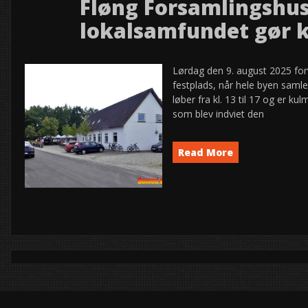
Fløng Forsamlingshus 
9
lokalsamfundet gør kl
2025
aug
Lørdag den 9. august 2025 fo
festplads, når hele byen saml
løber fra kl. 13 til 17 og er k
som blev indviet den
Read More
Event
News
semed
,
Hakkemosen summer af
9
fuld gang!
2025
aug