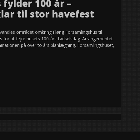
fylder 100 år –
ar til stor havefest
rvandles området omkring Fløng Forsamlingshus til
es for at fejre husets 100-års fødselsdag. Arrangementet
ulminationen på over to års planlægning. Forsamlingshuset,
 liv – knallerttræf i