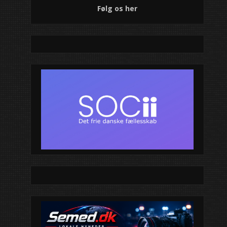
Følg os her
Moderne klubhus 
unge
Jazz skabte somm
én detalje kunne 
oplevelsen endnu
Sankt Hans ved g
Sankt Hans-fest 
FDF inviterer hele 
midsommerhygg