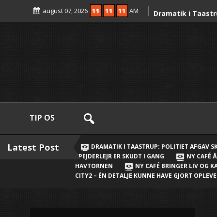
Skip
august 07, 2026
11
11
11
AM
to
Dramatik i Taastr
content
skud mod fører af 
mand anholdt
Ny strøm til Taast
Clever-ladepunkt
Nordens største sp
gang
Ny café åbner i N
TIP OS
Valdeta vil skabe
Ny Daginstitution
Latest Post
DRAMATIK I TAASTRUP: POLITIET AFGAV 
SPEJDERLEJR ER SKUDT I GANG
NY CAFÉ Å
plads til 144 børn
HAVTORNEN
NY CAFÉ BRINGER LIV OG 
Havtornen
CITY2 – ÉN DETALJE KUNNE HAVE GJORT OPLE
Ny café bringer li
Nærheden
Ny millioninveste