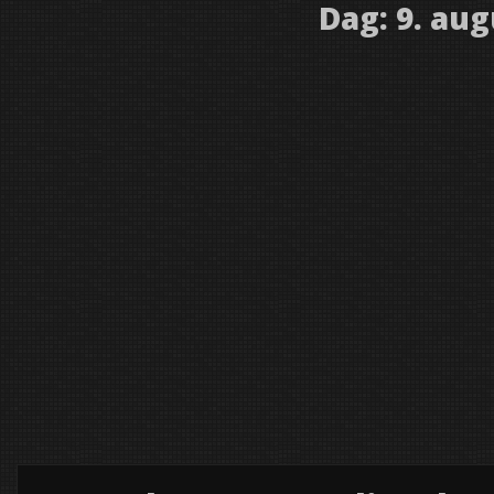
Dag:
9. aug
skal samle børn og
erstemning i City2 –
have gjort
 bedre
adekæret i Fløng
samler Hedehusene:
byen til
e