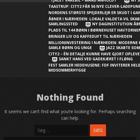
Nærheden
STJÅLET VAREBIL – MAND ANHOLDT
NY S
TAASTRUP: CITY2 FÅR 56 NYE CLEVER-LADEPU
Ny millioninvestering i Nærheden:
NORDENS STØRSTE SPEJDERLEJR ER SKUDT I G
Moderne klubhus skal samle børn og
ÅBNER I NÆRHEDEN: LOKALE VALDETA VIL SKAB
SAMLINGSSTED
NY DAGINSTITUTION ÅB
unge
PLADS TIL 144 BØRN I BØRNEHUSET HAVTORN
BRINGER LIV OG KAFFEDUFT TIL NÆRHEDEN
Jazz skabte sommerstemning i City2 –
MILLIONINVESTERING I NÆRHEDEN: MODERNE 
én detalje kunne have gjort
SAMLE BØRN OG UNGE
JAZZ SKABTE SO
CITY2 – ÉN DETALJE KUNNE HAVE GJORT OPLEV
oplevelsen endnu bedre
SANKT HANS VED GADEKÆRET I FLØNG
FEST SAMLER HEDEHUSENE: FDF INVITERER HELE
Sankt Hans ved gadekæret i Fløng
MIDSOMMERHYGGE
Sankt Hans-fest samler Hedehusene:
FDF inviterer hele byen til
midsommerhygge
Nothing Found
It seems we can’t find what you’re looking for. Perhaps searching
can help.
Søg
efter: