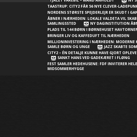
Nærheden
STJÅLET VAREBIL – MAND ANHOLDT
NY S
TAASTRUP: CITY2 FÅR 56 NYE CLEVER-LADEPU
Ny millioninvestering i Nærheden:
NORDENS STØRSTE SPEJDERLEJR ER SKUDT I G
Moderne klubhus skal samle børn og
ÅBNER I NÆRHEDEN: LOKALE VALDETA VIL SKAB
SAMLINGSSTED
NY DAGINSTITUTION ÅB
unge
PLADS TIL 144 BØRN I BØRNEHUSET HAVTORN
BRINGER LIV OG KAFFEDUFT TIL NÆRHEDEN
Jazz skabte sommerstemning i City2 –
MILLIONINVESTERING I NÆRHEDEN: MODERNE 
én detalje kunne have gjort
SAMLE BØRN OG UNGE
JAZZ SKABTE SO
CITY2 – ÉN DETALJE KUNNE HAVE GJORT OPLEV
oplevelsen endnu bedre
SANKT HANS VED GADEKÆRET I FLØNG
FEST SAMLER HEDEHUSENE: FDF INVITERER HELE
Sankt Hans ved gadekæret i Fløng
MIDSOMMERHYGGE
Sankt Hans-fest samler Hedehusene:
FDF inviterer hele byen til
midsommerhygge