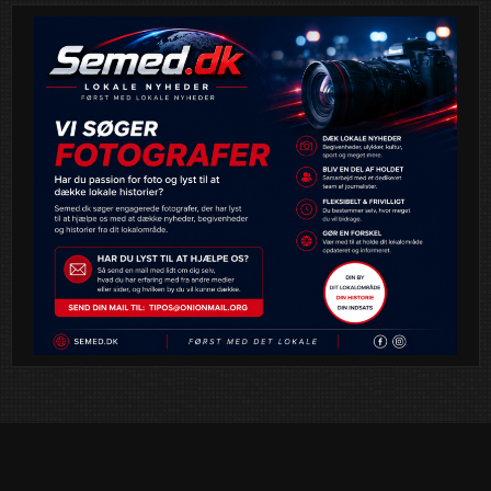
eleverne en stemningsfuld og traditionsrig oplevelse til det
julepyntede City2.
Lucia-optoget byder på en eventyrlig eftermiddag, hvor
juleglæde, fællesskab og lys er i centrum – en oplevelse for
både store og små.