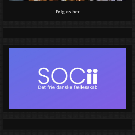
Følg os her
Lucia-optog spreder julelys i City2
Lørdag den 13. december kl. 14 kan gæster i City2 opleve
ægte julestemning, når 4. klasses elever fra Ole Rømer-
Skolen i Taastrup går Lucia-optog gennem centeret. Med
levende lys, smukke luciakjoler og kendte julesange bringer