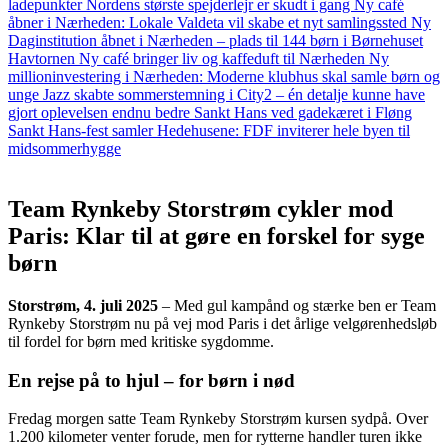
ladepunkter
Nordens største spejderlejr er skudt i gang
Ny café
åbner i Nærheden: Lokale Valdeta vil skabe et nyt samlingssted
Ny
Daginstitution åbnet i Nærheden – plads til 144 børn i Børnehuset
Havtornen
Ny café bringer liv og kaffeduft til Nærheden
Ny
millioninvestering i Nærheden: Moderne klubhus skal samle børn og
unge
Jazz skabte sommerstemning i City2 – én detalje kunne have
gjort oplevelsen endnu bedre
Sankt Hans ved gadekæret i Fløng
Sankt Hans-fest samler Hedehusene: FDF inviterer hele byen til
midsommerhygge
Team Rynkeby Storstrøm cykler mod
Paris: Klar til at gøre en forskel for syge
børn
Storstrøm, 4. juli 2025
– Med gul kampånd og stærke ben er Team
Rynkeby Storstrøm nu på vej mod Paris i det årlige velgørenhedsløb
til fordel for børn med kritiske sygdomme.
En rejse på to hjul – for børn i nød
Fredag morgen satte Team Rynkeby Storstrøm kursen sydpå. Over
1.200 kilometer venter forude, men for rytterne handler turen ikke