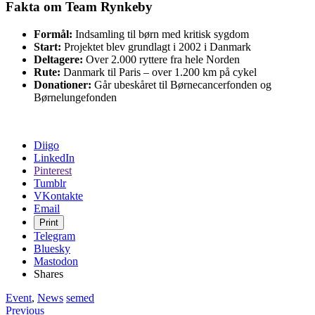
Fakta om Team Rynkeby
Formål:
Indsamling til børn med kritisk sygdom
Start:
Projektet blev grundlagt i 2002 i Danmark
Deltagere:
Over 2.000 ryttere fra hele Norden
Rute:
Danmark til Paris – over 1.200 km på cykel
Donationer:
Går ubeskåret til Børnecancerfonden og
Børnelungefonden
Share
Diigo
the
LinkedIn
post
Pinterest
"Team
Tumblr
Rynkeby
VKontakte
Storstrøm
Email
cykler
Print
mod
Telegram
Paris:
Bluesky
Klar
Mastodon
til
Shares
at
gøre
Event
,
News
semed
en
Previous