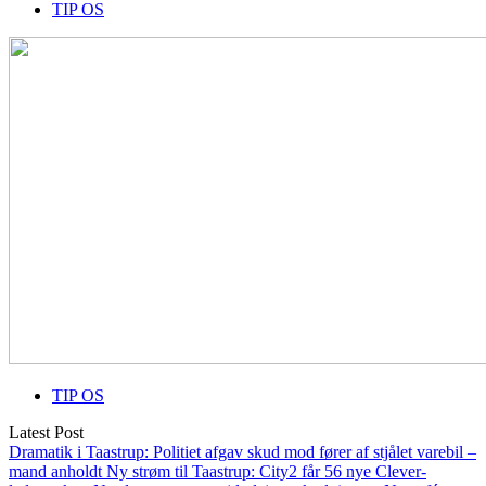
TIP OS
TIP OS
Latest Post
Dramatik i Taastrup: Politiet afgav skud mod fører af stjålet varebil –
mand anholdt
Ny strøm til Taastrup: City2 får 56 nye Clever-