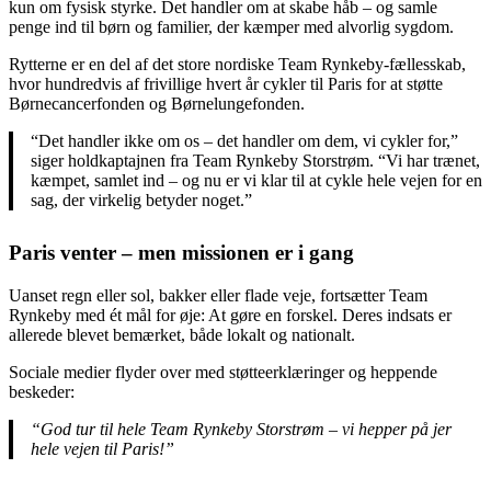
kun om fysisk styrke. Det handler om at skabe håb – og samle
penge ind til børn og familier, der kæmper med alvorlig sygdom.
Rytterne er en del af det store nordiske Team Rynkeby-fællesskab,
hvor hundredvis af frivillige hvert år cykler til Paris for at støtte
Børnecancerfonden og Børnelungefonden.
“Det handler ikke om os – det handler om dem, vi cykler for,”
siger holdkaptajnen fra Team Rynkeby Storstrøm. “Vi har trænet,
kæmpet, samlet ind – og nu er vi klar til at cykle hele vejen for en
sag, der virkelig betyder noget.”
Paris venter – men missionen er i gang
Uanset regn eller sol, bakker eller flade veje, fortsætter Team
Rynkeby med ét mål for øje: At gøre en forskel. Deres indsats er
allerede blevet bemærket, både lokalt og nationalt.
Sociale medier flyder over med støtteerklæringer og heppende
beskeder:
“God tur til hele Team Rynkeby Storstrøm – vi hepper på jer
hele vejen til Paris!”