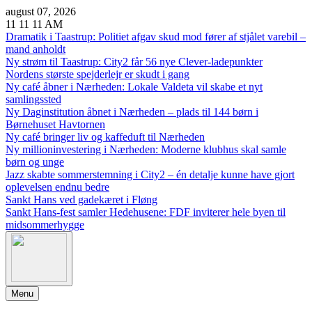
Skip
august 07, 2026
to
11
11
11
AM
content
Dramatik i Taastrup: Politiet afgav skud mod fører af stjålet varebil –
mand anholdt
Ny strøm til Taastrup: City2 får 56 nye Clever-ladepunkter
Nordens største spejderlejr er skudt i gang
Ny café åbner i Nærheden: Lokale Valdeta vil skabe et nyt
samlingssted
Ny Daginstitution åbnet i Nærheden – plads til 144 børn i
Børnehuset Havtornen
Ny café bringer liv og kaffeduft til Nærheden
Ny millioninvestering i Nærheden: Moderne klubhus skal samle
børn og unge
Jazz skabte sommerstemning i City2 – én detalje kunne have gjort
oplevelsen endnu bedre
Sankt Hans ved gadekæret i Fløng
Sankt Hans-fest samler Hedehusene: FDF inviterer hele byen til
midsommerhygge
Menu