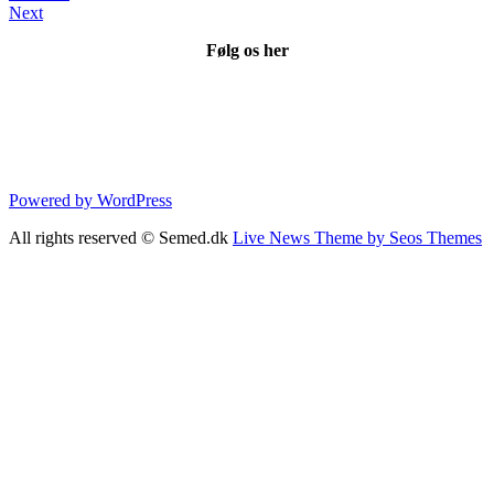
forskel
Next
for
syge
Følg os her
børn"
Powered by WordPress
All rights reserved © Semed.dk
Live News Theme by Seos Themes