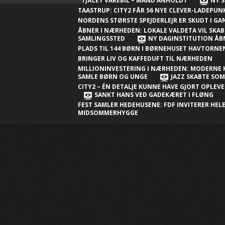
Nærheden
STJÅLET VAREBIL – MAND ANHOLDT
NY S
TAASTRUP: CITY2 FÅR 56 NYE CLEVER-LADEPU
Ny millioninvestering i Nærheden:
NORDENS STØRSTE SPEJDERLEJR ER SKUDT I G
Moderne klubhus skal samle børn og
ÅBNER I NÆRHEDEN: LOKALE VALDETA VIL SKAB
SAMLINGSSTED
NY DAGINSTITUTION ÅB
unge
PLADS TIL 144 BØRN I BØRNEHUSET HAVTORN
BRINGER LIV OG KAFFEDUFT TIL NÆRHEDEN
Jazz skabte sommerstemning i City2 –
MILLIONINVESTERING I NÆRHEDEN: MODERNE 
én detalje kunne have gjort
SAMLE BØRN OG UNGE
JAZZ SKABTE SO
CITY2 – ÉN DETALJE KUNNE HAVE GJORT OPLEV
oplevelsen endnu bedre
SANKT HANS VED GADEKÆRET I FLØNG
FEST SAMLER HEDEHUSENE: FDF INVITERER HELE
Sankt Hans ved gadekæret i Fløng
MIDSOMMERHYGGE
Sankt Hans-fest samler Hedehusene:
FDF inviterer hele byen til
midsommerhygge