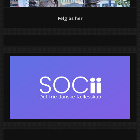
Følg os her
Olsen Banden vender hjem til Valby –
nu i bronze
VALBY, 8. juli 2025
– Med Egon i spidsen, Benny med sin
velkendte attitude og Kjeld lidt nervøs i baggrunden har
Olsen Banden nu fået deres helt egen plads i hjertet af
Valby. De tre folkekære figurer blev i dag foreviget i