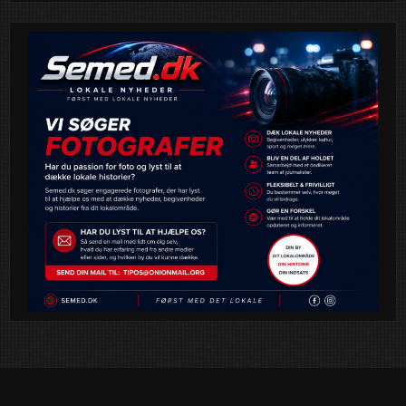
bronzestatuer, afsløret ved en festlig ceremoni på Valby
Tingsted – blot et stenkast fra, hvor eventyret begyndte for
over 55 år siden.
Statuerne, skabt af billedhugger
Thor Larsen
, blev afsløret
foran et begejstret publikum, der talte både lokale borgere,
filmfans og familiemedlemmer til de oprindelige
skuespillere. Blandt deltagerne var
Henning Sprogøe
, søn
af Ove Sprogøe (Egon), og
Kirsten Bundgaard
, enke efter
Poul Bundgaard (Kjeld).
“Min far ville have været stolt. Olsen Banden tilhørte
folket, og nu står de her midt i Valby blandt dem, de
betød allermest for,” sagde Henning Sprogøe rørende
under ceremonien.
Statuerne er en hyldest til det ikoniske trekløver, der første
gang indtog de danske biografer i
1968
og med tiden blev
en uundgåelig del af dansk filmhistorie. Serien blev skabt
af
Erik Balling
og
Henning Bahs
– på netop
Nordisk
Film i Valby
, hvor meget af magien bag kameraet opstod.