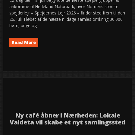
Lørdag den 18. juli begyndte de første spejdergrupper at
ankomme til Hedeland Naturpark, hvor Nordens største
spejderlejr – Spejdernes Lejr 2026 – finder sted frem til den
26. juli. I løbet af de næste ni dage samles omkring 30.000
børn, unge og
Read More
Event
News
semed
,
10
2026
jul
Ny café åbner i Nærheden: Lokale
Valdeta vil skabe et nyt samlingssted