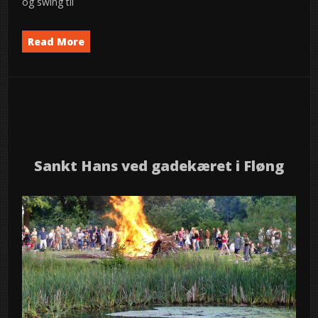
og swing til
Read More
Event
Musik
News
semed
,
,
24
2026
jun
Sankt Hans ved gadekæret i Fløng