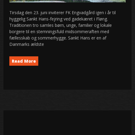
Tirsdag den 23. juni inviterer FK Engvadgård igen i år til
hyggelig Sankt Hans-fejring ved gadekæret i Fløng.
Traditionen tro samles børn, unge, familier og lokale
borgere til en stemningsfuld midsommeraften med
fællesskab og sommerhygge. Sankt Hans er en af
Danmarks ældste
Read More
Event
News
semed
,
Indlægsinddeling
1
2
…
8
Næste
24
2026
jun