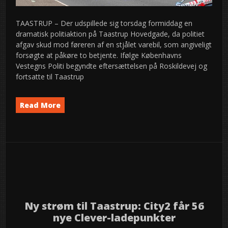
TAASTRUP – Der udspillede sig torsdag formiddag en
dramatisk politiaktion på Taastrup Hovedgade, da politiet
afgav skud mod føreren af en stjålet varebil, som angiveligt
forsøgte at påkøre to betjente. Ifølge Københavns
Vestegns Politi begyndte eftersættelsen på Roskildevej og
fortsatte til Taastrup
Read More
Taastrup: Politiet afgav skud mod fører af stjålet varebil – mand anholdt
i
Dramatik
on
112
News
semed
Leave a Comment
,
27
2026
jul
Ny strøm til Taastrup: City2 får 56
nye Clever-ladepunkter