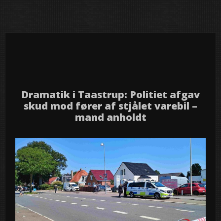
30
2026
jul
Dramatik i Taastrup: Politiet afgav
skud mod fører af stjålet varebil –
mand anholdt