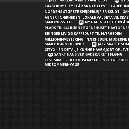
Nærheden
STJÅLET VAREBIL – MAND ANHOLDT
NY S
TAASTRUP: CITY2 FÅR 56 NYE CLEVER-LADEPU
Ny millioninvestering i Nærheden:
NORDENS STØRSTE SPEJDERLEJR ER SKUDT I G
Moderne klubhus skal samle børn og
ÅBNER I NÆRHEDEN: LOKALE VALDETA VIL SKAB
SAMLINGSSTED
NY DAGINSTITUTION ÅB
unge
PLADS TIL 144 BØRN I BØRNEHUSET HAVTORN
BRINGER LIV OG KAFFEDUFT TIL NÆRHEDEN
Jazz skabte sommerstemning i City2 –
MILLIONINVESTERING I NÆRHEDEN: MODERNE 
én detalje kunne have gjort
SAMLE BØRN OG UNGE
JAZZ SKABTE SO
CITY2 – ÉN DETALJE KUNNE HAVE GJORT OPLEV
oplevelsen endnu bedre
SANKT HANS VED GADEKÆRET I FLØNG
FEST SAMLER HEDEHUSENE: FDF INVITERER HELE
Sankt Hans ved gadekæret i Fløng
MIDSOMMERHYGGE
Sankt Hans-fest samler Hedehusene:
FDF inviterer hele byen til
midsommerhygge