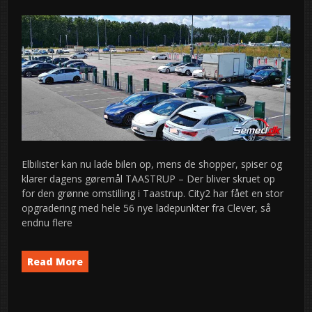
Elbilister kan nu lade bilen op, mens de shopper, spiser og
klarer dagens gøremål TAASTRUP – Der bliver skruet op
for den grønne omstilling i Taastrup. City2 har fået en stor
opgradering med hele 56 nye ladepunkter fra Clever, så
endnu flere
Read More
til Taastrup: City2 får 56 nye Clever-ladepunkter
strøm
Ny
on
News
Trafik
semed
Leave a Comment
,